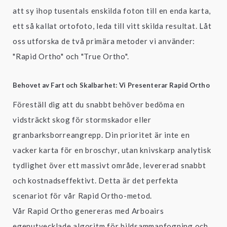
att sy ihop tusentals enskilda foton till en enda karta,
ett så kallat ortofoto, leda till vitt skilda resultat. Låt
oss utforska de två primära metoder vi använder:
"Rapid Ortho" och "True Ortho".
Behovet av Fart och Skalbarhet: Vi Presenterar Rapid Ortho
Föreställ dig att du snabbt behöver bedöma en
vidsträckt skog för stormskador eller
granbarksborreangrepp. Din prioritet är inte en
vacker karta för en broschyr, utan knivskarp analytisk
tydlighet över ett massivt område, levererad snabbt
och kostnadseffektivt. Detta är det perfekta
scenariot för vår Rapid Ortho-metod.
Vår Rapid Ortho genereras med Arboairs
egenutvecklade algoritm för bildsammanfogning och